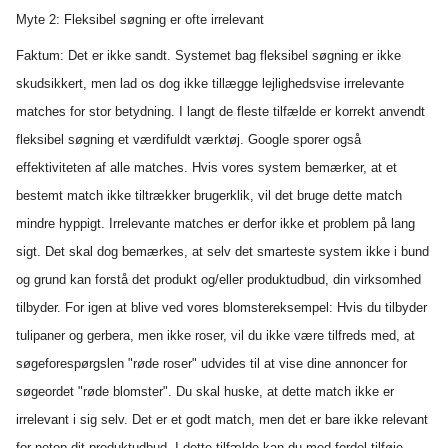
Myte 2: Fleksibel søgning er ofte irrelevant
Faktum: Det er ikke sandt. Systemet bag fleksibel søgning er ikke
skudsikkert, men lad os dog ikke tillægge lejlighedsvise irrelevante
matches for stor betydning. I langt de fleste tilfælde er korrekt anvendt
fleksibel søgning et værdifuldt værktøj. Google sporer også
effektiviteten af alle matches. Hvis vores system bemærker, at et
bestemt match ikke tiltrækker brugerklik, vil det bruge dette match
mindre hyppigt. Irrelevante matches er derfor ikke et problem på lang
sigt. Det skal dog bemærkes, at selv det smarteste system ikke i bund
og grund kan forstå det produkt og/eller produktudbud, din virksomhed
tilbyder. For igen at blive ved vores blomstereksempel: Hvis du tilbyder
tulipaner og gerbera, men ikke roser, vil du ikke være tilfreds med, at
søgeforespørgslen "røde roser" udvides til at vise dine annoncer for
søgeordet "røde blomster". Du skal huske, at dette match ikke er
irrelevant i sig selv. Det er et godt match, men det er bare ikke relevant
for netop dit produktudbud. I dette tilfælde kan du med fordel tilføje