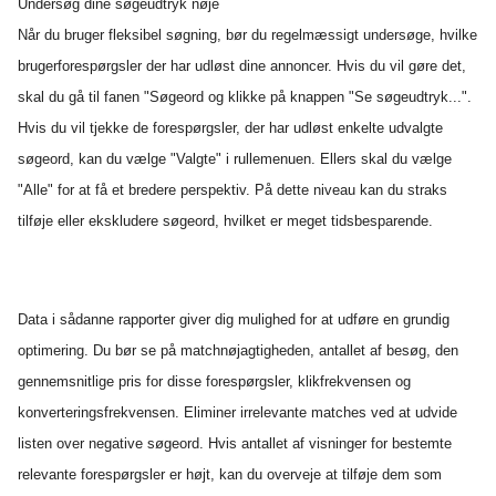
Undersøg dine søgeudtryk nøje
Når du bruger fleksibel søgning, bør du regelmæssigt undersøge, hvilke
brugerforespørgsler der har udløst dine annoncer. Hvis du vil gøre det,
skal du gå til fanen "Søgeord og klikke på knappen "Se søgeudtryk...".
Hvis du vil tjekke de forespørgsler, der har udløst enkelte udvalgte
søgeord, kan du vælge "Valgte" i rullemenuen. Ellers skal du vælge
"Alle" for at få et bredere perspektiv. På dette niveau kan du straks
tilføje eller ekskludere søgeord, hvilket er meget tidsbesparende.
Data i sådanne rapporter giver dig mulighed for at udføre en grundig
optimering. Du bør se på matchnøjagtigheden, antallet af besøg, den
gennemsnitlige pris for disse forespørgsler, klikfrekvensen og
konverteringsfrekvensen. Eliminer irrelevante matches ved at udvide
listen over negative søgeord. Hvis antallet af visninger for bestemte
relevante forespørgsler er højt, kan du overveje at tilføje dem som