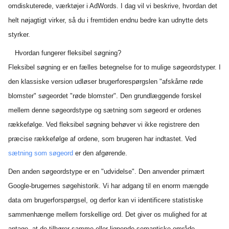
omdiskuterede, værktøjer i AdWords. I dag vil vi beskrive, hvordan det
helt nøjagtigt virker, så du i fremtiden endnu bedre kan udnytte dets
styrker.
Hvordan fungerer fleksibel søgning?
Fleksibel søgning er en fælles betegnelse for to mulige søgeordstyper. I
den klassiske version udløser brugerforespørgslen "afskårne røde
blomster" søgeordet "røde blomster". Den grundlæggende forskel
mellem denne søgeordstype og sætning som søgeord er ordenes
rækkefølge. Ved fleksibel søgning behøver vi ikke registrere den
præcise rækkefølge af ordene, som brugeren har indtastet. Ved
sætning som søgeord
er den afgørende.
Den anden søgeordstype er en "udvidelse". Den anvender primært
Google-brugernes søgehistorik. Vi har adgang til en enorm mængde
data om brugerforspørgsel, og derfor kan vi identificere statistiske
sammenhænge mellem forskellige ord. Det giver os mulighed for at
antage, at de tilhører samme eller lignende semantiske område.