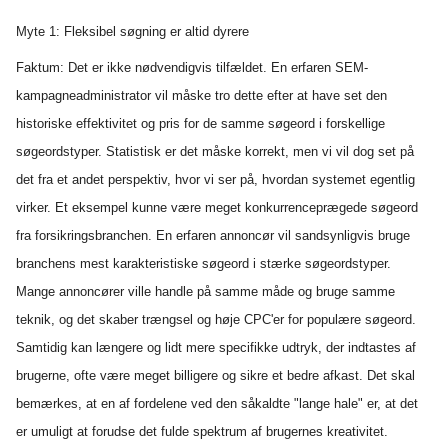
Myte 1: Fleksibel søgning er altid dyrere
Faktum: Det er ikke nødvendigvis tilfældet. En erfaren SEM-
kampagneadministrator vil måske tro dette efter at have set den
historiske effektivitet og pris for de samme søgeord i forskellige
søgeordstyper. Statistisk er det måske korrekt, men vi vil dog set på
det fra et andet perspektiv, hvor vi ser på, hvordan systemet egentlig
virker. Et eksempel kunne være meget konkurrenceprægede søgeord
fra forsikringsbranchen. En erfaren annoncør vil sandsynligvis bruge
branchens mest karakteristiske søgeord i stærke søgeordstyper.
Mange annoncører ville handle på samme måde og bruge samme
teknik, og det skaber trængsel og høje CPC'er for populære søgeord.
Samtidig kan længere og lidt mere specifikke udtryk, der indtastes af
brugerne, ofte være meget billigere og sikre et bedre afkast. Det skal
bemærkes, at en af fordelene ved den såkaldte "lange hale" er, at det
er umuligt at forudse det fulde spektrum af brugernes kreativitet.