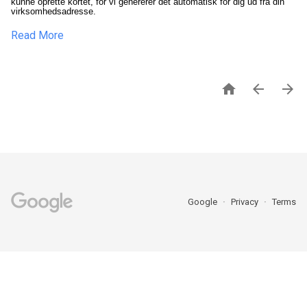
kunne oprette kortet, for vi genererer det automatisk for dig ud fra din
virksomhedsadresse.
Read More



Google
Privacy
Terms