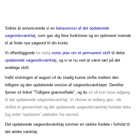
Sidste år annoncerede vi en
betaversion af det opdaterede
søgeordsværktøj
, som gav dig flere funktioner og en optimeret metode
til at finde nye søgeord til din konto.
Vi offentliggjorde
for nylig
vores plan om et permanent skift
til dette
opdaterede søgeordsværktøj
, og vi er nu ved at være tæt på det
endelige skift.
Indtil slutningen af august vil du stadig kunne skifte mellem den
tidligere og den opdaterede version af søgeordsværktøjet. Derefter
fjerner vil linket "Tidligere grænseflade", og du
vil så
kun have adgang
til det opdaterede søgeordsværktøj. Vi skriver et indlæg igen, når
skiftet er gennemført og det opdaterede søgeordsværktøj forlader beta
(og ordet “opdateret” udelades fra navnet).
Det opdaterede søgeordsværktøj rummer en række fordele i forhold til
det ældre værktøj: