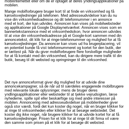
mobilinternettet eller om de er optaget af deres yndlingsapplikationer på
mobilen.
Mange mobilforbrugere bruger kort til at finde en virksomhed og få
kørselsvejledninger på telefonen. Med adresseudvidelser kan du nu
vise din virksomhedsadresse og dit telefonnummer i en annonce
med et kort, der kan udvides. Annoncen kan vises på mobilwebsteder
og applikationer på Google Displaynetværket. Annoncen vises som en
bannertekstannonce med et virksomhedsikon, hvor annoncen udvides
til at vise din virksomhedsadresse på et Google-kort sammen med din
annoncetekst, dit klik for at ringe-telefonnummer og mulighed for at få
kørselsvejledninger. Da annoncer kan vises ud fra brugerplacering, vil
en potentiel kunde få vist telefonnummeret og kortet for den butik, der
er tættest på. Når du giver mobilforbrugere flere forskellige muligheder
for at få kontakt med din virksomhed, kan du dirigere mere trafik til din
butik, besøg til dit websted og opringninger til din virksomhed.
Det nye annonceformat giver dig mulighed for at udvide dine
annoncekampagner, så de når ud til særdeles engagerede mobilbrugere
med relevante lokale oplysninger, mens de bruger deres
yndlingsapplikationer eller websteder til at tjekke vejrudsigten, læse
nyhederne, spille spil eller beskæftige sig med andre interesser på
mobilen. Annoncering med adresseudvidelser på mobilenheder giver
også stor værdi, fordi det kun koster dig noget, når en bruger klikker for
at ringe til virksomheden eller klikker for at besøge webstedet. Det
koster dig ikke noget, når brugere klikker for at udvide kortet for at få
kørselsvejledninger. Prisen for et klik for at ringe til dit firma vil være
den samme som prisen på et klik for at besøge dit websted.