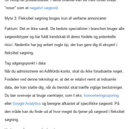
"roser" som et
negativt søgeord
.
Myte 3: Fleksibel søgning bruges kun af uerfarne annoncører
Faktum: Det er ikke sandt. De bedste specialister i branchen bruger alle
søgeordstyper og har fuldt kendskab til deres fordele og potentielle
risici. Nedenfor har jeg anført nogle tip, der kan gøre dig til ekspert i
fleksibel søgning.
Tag udgangspunkt i data
Når du administrerer en AdWords-konto, skal du ikke forudsætte noget.
Fordelen ved denne teknologi er, at det er relativt nemt at indsamle
data, der kan støtte dig, når du bevidst skal træffe vigtige beslutninger.
Du bør overveje at bruge værktøjer, som f.eks.
konverteringssporing
eller
Google Analytics
og beregne afkastet af specifikke søgeord.
På
den måde kan du finde ud af hvor meget du tjener på søgeord i fleksibel
søgning.