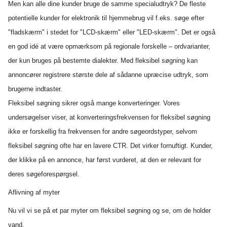
Men kan alle dine kunder bruge de samme specialudtryk? De fleste
potentielle kunder for elektronik til hjemmebrug vil f.eks. søge efter
"fladskærm" i stedet for "LCD-skærm" eller "LED-skærm". Det er også
en god idé at være opmærksom på regionale forskelle – ordvarianter,
der kun bruges på bestemte dialekter. Med fleksibel søgning kan
annoncører registrere største dele af sådanne upræcise udtryk, som
brugerne indtaster.
Fleksibel søgning sikrer også mange konverteringer. Vores
undersøgelser viser, at konverteringsfrekvensen for fleksibel søgning
ikke er forskellig fra frekvensen for andre søgeordstyper, selvom
fleksibel søgning ofte har en lavere CTR. Det virker fornuftigt. Kunder,
der klikke på en annonce, har først vurderet, at den er relevant for
deres søgeforespørgsel.
Aflivning af myter
Nu vil vi se på et par myter om fleksibel søgning og se, om de holder
vand.