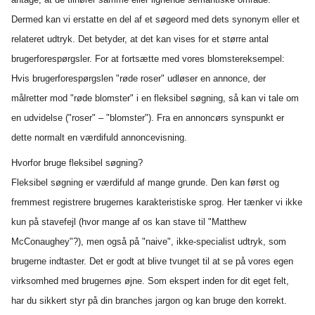
Dermed kan vi erstatte en del af et søgeord med dets synonym eller et
relateret udtryk. Det betyder, at det kan vises for et større antal
brugerforespørgsler. For at fortsætte med vores blomstereksempel:
Hvis brugerforespørgslen "røde roser" udløser en annonce, der
målretter mod "røde blomster" i en fleksibel søgning, så kan vi tale om
en udvidelse ("roser" – "blomster"). Fra en annoncørs synspunkt er
dette normalt en værdifuld annoncevisning.
Hvorfor bruge fleksibel søgning?
Fleksibel søgning er værdifuld af mange grunde. Den kan først og
fremmest registrere brugernes karakteristiske sprog. Her tænker vi ikke
kun på stavefejl (hvor mange af os kan stave til "Matthew
McConaughey"?), men også på "naive", ikke-specialist udtryk, som
brugerne indtaster. Det er godt at blive tvunget til at se på vores egen
virksomhed med brugernes øjne. Som ekspert inden for dit eget felt,
har du sikkert styr på din branches jargon og kan bruge den korrekt.