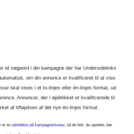
r et søgeord i din kampagne der har Undersidelinks
utomatisk, om din annonce er kvalificeret til at vise
se skal vises i et to-linjes eller én-linjes format, ud
once. Annoncer, der i øjeblikket er kvalificerede til
irket af tilføjelsen af det nye én-linjes format.
r er en
udvidelse på kampagneniveau
, så de link, du opretter, bør