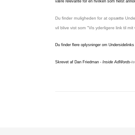
være relevante for en hvilken som helst an
Du finder muligheden for at opsætte Unde
vil blive vist som "Vis yderligere link til
Du finder flere oplysninger om Undersidelink
Skrevet af Dan Friedman -
Inside AdWords
-
t