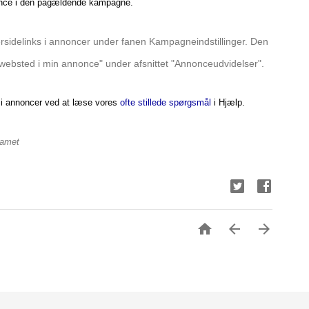
nonce i den pågældende kampagne.
rsidelinks i annoncer under fanen Kampagneindstillinger. Den
 mit websted i min annonce" under afsnittet "Annonceudvidelser".
s i annoncer ved at læse vores
ofte stillede spørgsmål
i Hjælp.
eamet


