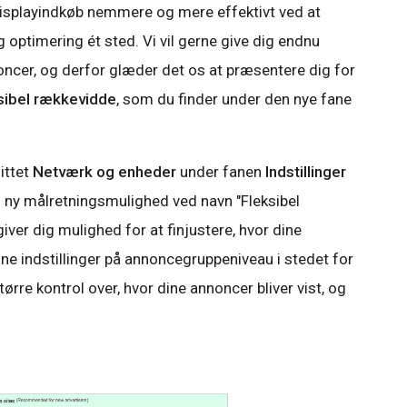
isplayindkøb nemmere og mere effektivt ved at
 optimering ét sted. Vi vil gerne give dig endnu
oncer, og derfor glæder det os at præsentere dig for
sibel rækkevidde
, som du finder under den nye fane
nittet
Netværk og enheder
under fanen
Indstillinger
n ny målretningsmulighed ved navn "Fleksibel
iver dig mulighed for at finjustere, hvor dine
ine indstillinger på annoncegruppeniveau i stedet for
rre kontrol over, hvor dine annoncer bliver vist, og