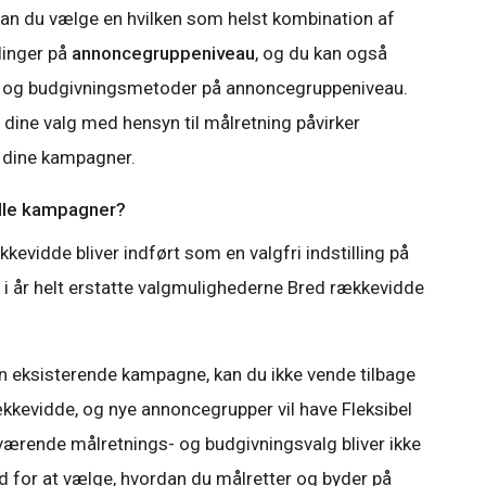
kan du vælge en hvilken som helst kombination af
linger på
annoncegruppeniveau
, og du kan også
- og budgivningsmetoder på annoncegruppeniveau.
n dine valg med hensyn til målretning påvirker
 dine kampagner.
elle kampagner?
kevidde bliver indført som en valgfri indstilling på
e i år helt erstatte valgmulighederne Bred rækkevidde
en eksisterende kampagne, kan du ikke vende tilbage
rækkevidde, og nye annoncegrupper vil have Fleksibel
ærende målretnings- og budgivningsvalg bliver ikke
d for at vælge, hvordan du målretter og byder på