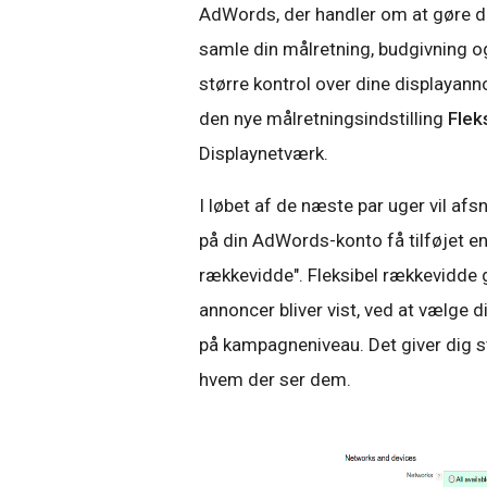
AdWords, der handler om at gøre d
samle din målretning, budgivning og
større kontrol over dine displayann
den nye målretningsindstilling
Flek
Displaynetværk.
I løbet af de næste par uger vil afs
på din AdWords-konto få tilføjet e
rækkevidde". Fleksibel rækkevidde g
annoncer bliver vist, ved at vælge d
på kampagneniveau. Det giver dig stø
hvem der ser dem.