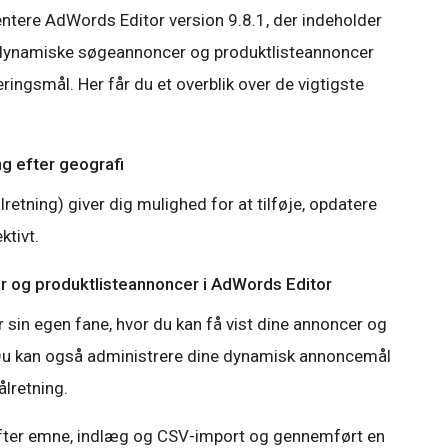
entere AdWords Editor version 9.8.1, der indeholder
ere dynamiske søgeannoncer og produktlisteannoncer
ceringsmål. Her får du et overblik over de vigtigste
ng efter geografi
retning) giver dig mulighed for at tilføje, opdatere
ktivt.
 og produktlisteannoncer i AdWords Editor
 sin egen fane, hvor du kan få vist dine annoncer og
. Du kan også administrere dine dynamisk annoncemål
ålretning.
efter emne, indlæg og CSV-import og gennemført en