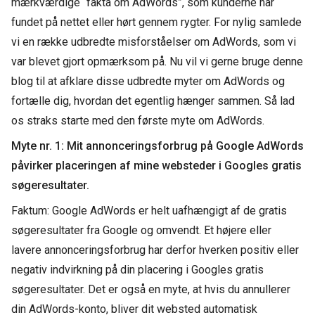
mærkværdige “fakta om AdWords”, som kunderne har
fundet på nettet eller hørt gennem rygter. For nylig samlede
vi en række udbredte misforståelser om AdWords, som vi
var blevet gjort opmærksom på. Nu vil vi gerne bruge denne
blog til at afklare disse udbredte myter om AdWords og
fortælle dig, hvordan det egentlig hænger sammen. Så lad
os straks starte med den første myte om AdWords.
Myte nr. 1: Mit annonceringsforbrug på Google AdWords
påvirker placeringen af mine websteder i Googles gratis
søgeresultater.
Faktum: Google AdWords er helt uafhængigt af de gratis
søgeresultater fra Google og omvendt. Et højere eller
lavere annonceringsforbrug har derfor hverken positiv eller
negativ indvirkning på din placering i Googles gratis
søgeresultater. Det er også en myte, at hvis du annullerer
din AdWords-konto, bliver dit websted automatisk