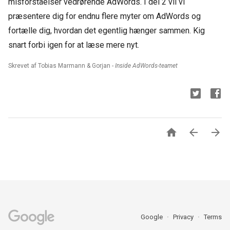
misforståelser vedrørende AdWords. I del 2 vil vi
præsentere dig for endnu flere myter om AdWords og
fortælle dig, hvordan det egentlig hænger sammen. Kig
snart forbi igen for at læse mere nyt.
Skrevet af Tobias Marmann & Gorjan -
Inside AdWords-teamet



Google
Privacy
Terms