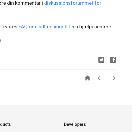
høre din kommentar i
diskussionsforummet for
n i vores
FAQ om indlæsningstiden
i hjælpecenteret.
t



ducts
Developers