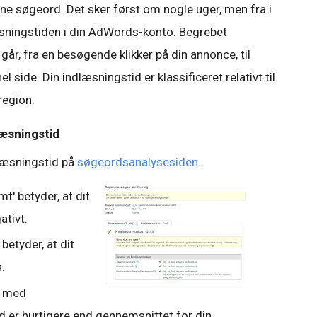
dine søgeord. Det sker først om nogle uger, men fra i
æsningstiden i din AdWords-konto. Begrebet
går, fra en besøgende klikker på din annonce, til
side. Din indlæsningstid er klassificeret relativt til
region.
læsningstid
dlæsningstid på
søgeordsanalysesiden
.
' betyder, at dit
ativt.
betyder, at dit
.
' med
 er hurtigere end gennemsnittet for din