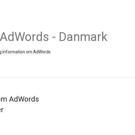
 AdWords - Danmark
 og information om AdWords
 om AdWords
r