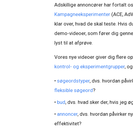
Adskillige annoncører har fortalt os
Kampagneeksperimenter
(ACE, AdW
klar over, hvad de skal teste. Hvis 
demo-videoer, som fører dig genne
lyst til at afprøve.
Vores nye videoer giver dig flere o
kontrol- og eksperimentgrupper
, o
•
søgeordstyper
, dvs. hvordan påvir
fleksible søgeord
?
•
bud
, dvs. hvad sker der, hvis jeg
•
annoncer
, dvs. hvordan påvirker
effektivitet?