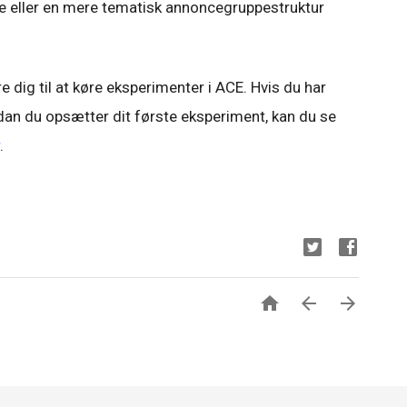
ere eller en mere tematisk annoncegruppestruktur
ere dig til at køre eksperimenter i ACE. Hvis du har
dan du opsætter dit første eksperiment, kan du se
.
n


