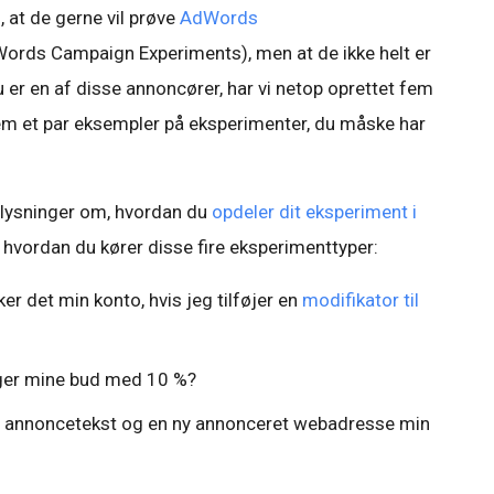
, at de gerne vil prøve
AdWords
ords Campaign Experiments), men at de ikke helt er
du er en af disse annoncører, har vi netop oprettet fem
m et par eksempler på eksperimenter, du måske har
plysninger om, hvordan du
opdeler dit eksperiment i
g hvordan du kører disse fire eksperimenttyper:
ker det min konto, hvis jeg tilføjer en
modifikator til
 øger mine bud med 10 %?
 ny annoncetekst og en ny annonceret webadresse min