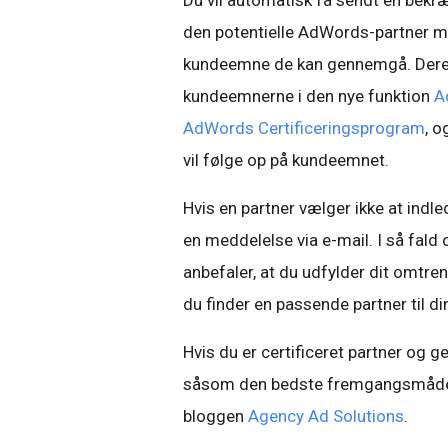
Du vil automatisk få sendt en bekr
den potentielle AdWords-partner mo
kundeemne de kan gennemgå. Deref
kundeemnerne i den nye funktion
A
AdWords Certificeringsprogram
, 
vil følge op på kundeemnet.
Hvis en partner vælger ikke at ind
en meddelelse via e-mail. I så fald o
anbefaler, at du udfylder dit omtren
du finder en passende partner til d
Hvis du er certificeret partner og g
såsom den bedste fremgangsmåde fo
bloggen
Agency Ad Solutions
.