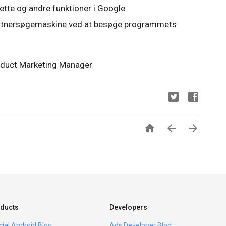
ette og andre funktioner i Google
artnersøgemaskine ved at besøge programmets
roduct Marketing Manager



ducts
Developers
icial Android Blog
Ads Developer Blog