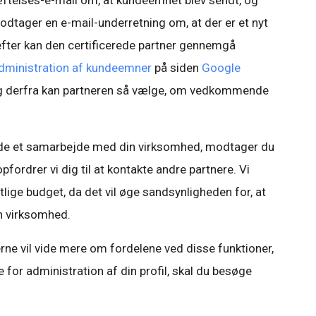
æftelses-e-mail om, at kundeemnet blev sendt, og
dtager en e-mail-underretning om, at der er et nyt
ter kan den certificerede partner gennemgå
dministration af kundeemner
på siden
Google
og derfra kan partneren så vælge, om vedkommende
lede et samarbejde med din virksomhed, modtager du
pfordrer vi dig til at kontakte andre partnere. Vi
tlige budget, da det vil øge sandsynligheden for, at
in virksomhed.
erne vil vide mere om fordelene ved disse funktioner,
r administration af din profil, skal du besøge