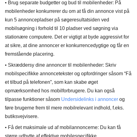
•
Brug separate budgetter og bud til mobilenheder:
På
mobilenheder konkurrerer du om at få din annonce vist på
kun 5 annoncepladser på søgeresultatsiden ved
mobilsøgning i forhold til 10 pladser ved søgning via
stationære computere. Det er vigtigt at byde aggressivt for
at sikre, at dine annoncer er konkurrencedygtige og får en
fremstående placering.
•
Skræddersy dine annoncer til mobilenheder:
Skriv
mobilspecifikke annoncetekster og opfordringer såsom “Få
et tilbud på telefonen”, som kan skabe øget
opmærksomhed hos mobilforbrugere. Du kan også
tilpasse funktioner såsom
Undersidelinks i annoncer
og
føre brugerne frem til mere mobilrelevant indhold, f.eks.
butiksvejvisere.
•
Få det maksimale ud af mobilannoncerne:
Du kan få
større udbytte af effektive mobilespecifikke