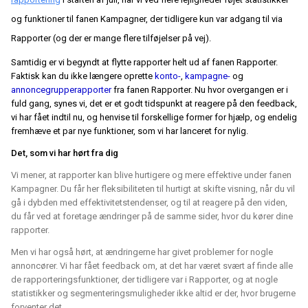
og funktioner til fanen Kampagner, der tidligere kun var adgang til via
Rapporter (og der er mange flere tilføjelser på vej).
Samtidig er vi begyndt at flytte rapporter helt ud af fanen Rapporter.
Faktisk kan du ikke længere oprette
konto-
,
kampagne-
og
annoncegrupperapporter
fra fanen Rapporter. Nu hvor overgangen er i
fuld gang, synes vi, det er et godt tidspunkt at reagere på den feedback,
vi har fået indtil nu, og henvise til forskellige former for hjælp, og endelig
fremhæve et par nye funktioner, som vi har lanceret for nylig.
Det, som vi har hørt fra dig
Vi mener, at rapporter kan blive hurtigere og mere effektive under fanen
Kampagner. Du får her fleksibiliteten til hurtigt at skifte visning, når du vil
gå i dybden med effektivitetstendenser, og til at reagere på den viden,
du får ved at foretage ændringer på de samme sider, hvor du kører dine
rapporter.
Men vi har også hørt, at ændringerne har givet problemer for nogle
annoncører. Vi har fået feedback om, at det har været svært af finde alle
de rapporteringsfunktioner, der tidligere var i Rapporter, og at nogle
statistikker og segmenteringsmuligheder ikke altid er der, hvor brugerne
forventer det.