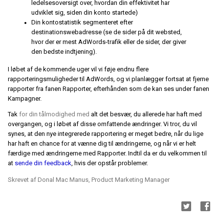
ledelsesoversigt over, hvordan din effektivitet har
udviklet sig, siden din konto startede)
Din kontostatistik segmenteret efter
destinationswebadresse (se de sider på dit websted,
hvor der er mest AdWords-trafik eller de sider, der giver
den bedste indtjening).
I løbet af de kommende uger vil vi føje endnu flere
rapporteringsmuligheder til AdWords, og vi planlægger fortsat at fjerne
rapporter fra fanen Rapporter, efterhånden som de kan ses under fanen
Kampagner.
Tak
for din tålmodighed med
alt det besvær, du allerede har haft med
overgangen, og i løbet af disse omfattende ændringer. Vi tror, du vil
synes, at den nye integrerede rapportering er meget bedre, når du lige
har haft en chance for at vænne dig til ændringerne, og når vi er helt
færdige med ændringerne med Rapporter. Indtil da er du velkommen til
at
sende din feedback
, hvis der opstår problemer.
Skrevet af
Donal Mac Manus, Product Marketing Manager