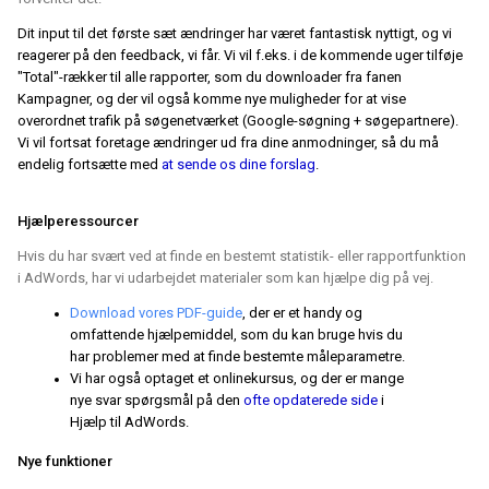
Dit input til det første sæt ændringer har været fantastisk nyttigt, og vi
reagerer på den feedback, vi får. Vi vil f.eks. i de kommende uger tilføje
"Total"-rækker til alle rapporter, som du downloader fra fanen
Kampagner, og der vil også komme nye muligheder fo
r at vise
overordnet trafik på søgenetværket (Google-søgning + søgepartnere).
Vi vil fortsat foretage ændringer ud fra dine anmodninger, så du må
endelig fortsætte med
at sende os dine forslag
.
Hjælperessourcer
Hvis du har svært ved at finde en bestemt statistik- eller rapportfunktion
i AdWords, har vi udarbejdet materialer som kan hjælpe dig på vej.
Download vores PDF-guide
, der er et handy og
omfattende hjælpemiddel, som du kan bruge hvis du
har problemer med at finde bestemte måleparametre.
Vi har også optaget et onlinekursus, og der er mange
nye svar spørgsmål på den
ofte opdaterede side
i
Hjælp til AdWords.
Nye funktioner