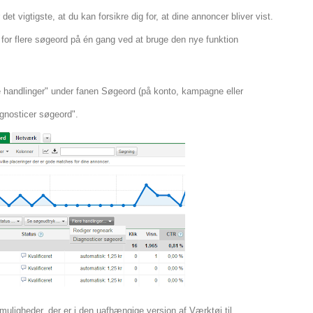
et vigtigste, at du kan forsikre dig for, at dine annoncer bliver vist.
for flere søgeord på én gang ved at bruge den nye funktion
handlinger" under fanen Søgeord (på konto, kampagne eller
gnosticer søgeord".
ligheder, der er i den uafhængige version af Værktøj til