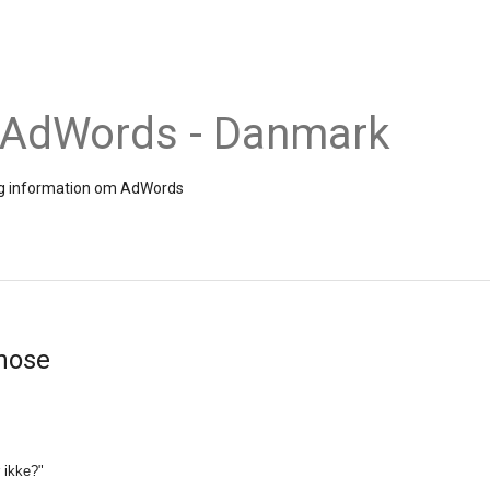
 AdWords - Danmark
 og information om AdWords
nose
 ikke?"