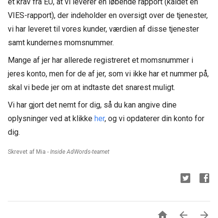
et krav fra EU, at vi leverer en løbende rapport (kaldet en
VIES-rapport), der indeholder en oversigt over de tjenester,
vi har leveret til vores kunder, værdien af disse tjenester
samt kundernes momsnummer.
Mange af jer har allerede registreret et momsnummer i
jeres konto, men for de af jer, som vi ikke har et nummer på,
skal vi bede jer om at indtaste det snarest muligt.
Vi har gjort det nemt for dig, så du kan angive dine
oplysninger ved at klikke
her
, og vi opdaterer din konto for
dig.
Skrevet af Mia -
Inside AdWords-teamet


