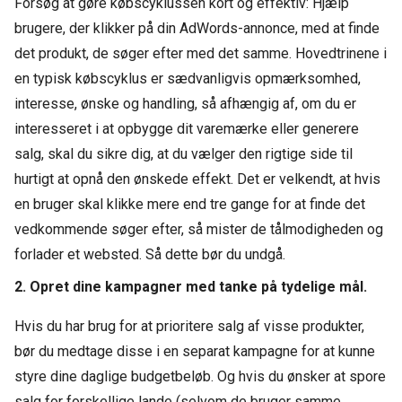
Forsøg at gøre købscyklussen kort og effektiv: Hjælp
brugere, der klikker på din AdWords-annonce, med at finde
det produkt, de søger efter med det samme. Hovedtrinene i
en typisk købscyklus er sædvanligvis opmærksomhed,
interesse, ønske og handling, så afhængig af, om du er
interesseret i at opbygge dit varemærke eller generere
salg, skal du sikre dig, at du vælger den rigtige side til
hurtigt at opnå den ønskede effekt. Det er velkendt, at hvis
en bruger skal klikke mere end tre gange for at finde det
vedkommende søger efter, så mister de tålmodigheden og
forlader et websted. Så dette bør du undgå.
2. Opret dine kampagner med tanke på tydelige mål.
Hvis du har brug for at prioritere salg af visse produkter,
bør du medtage disse i en separat kampagne for at kunne
styre dine daglige budgetbeløb. Og hvis du ønsker at spore
salg for forskellige lande (selvom de bruger samme