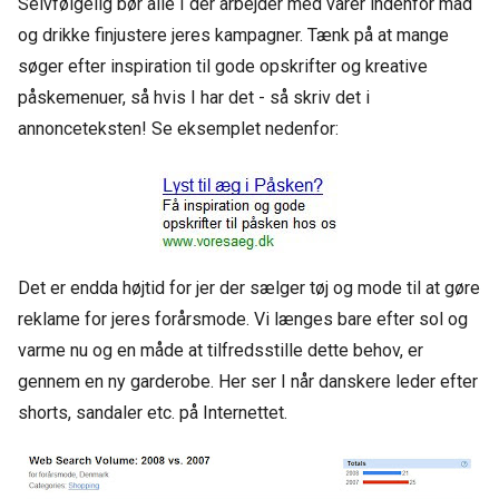
Selvfølgelig bør alle I der arbejder med varer indenfor mad
og drikke finjustere jeres kampagner. Tænk på at mange
søger efter inspiration til gode opskrifter og kreative
påskemenuer, så hvis I har det - så skriv det i
annonceteksten! Se eksemplet nedenfor:
Det er endda højtid for jer der sælger tøj og mode til at gøre
reklame for jeres forårsmode. Vi længes bare efter sol og
varme nu og en måde at tilfredsstille dette behov, er
gennem en ny garderobe. Her ser I når danskere leder efter
shorts, sandaler etc. på Internettet.