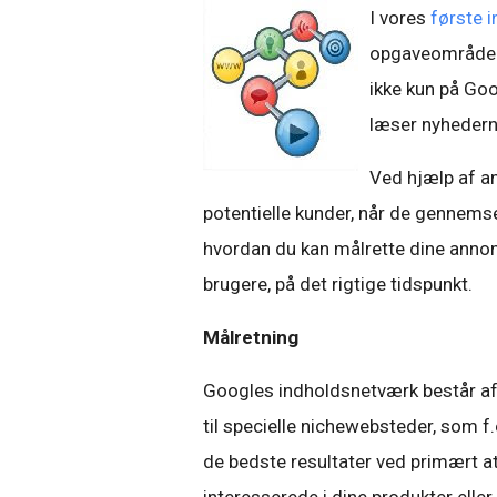
I vores
første 
opgaveområder o
ikke kun på Go
læser nyhedern
Ved hjælp af a
potentielle kunder, når de gennemser
hvordan du kan målrette dine annonc
brugere, på det rigtige tidspunkt.
Målretning
Googles indholdsnetværk består af 
til specielle nichewebsteder, som f
de bedste resultater ved primært at