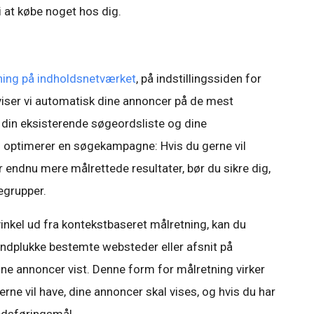
i at købe noget hos dig.
sning på indholdsnetværket
, på indstillingssiden for
viser vi automatisk dine annoncer på de mest
 din eksisterende søgeordsliste og dine
 optimerer en søgekampagne: Hvis du gerne vil
 endnu mere målrettede resultater, bør du sikre dig,
egrupper.
vinkel ud fra kontekstbaseret målretning, kan du
håndplukke bestemte websteder eller afsnit på
ine annoncer vist. Denne form for målretning virker
rne vil have, dine annoncer skal vises, og hvis du har