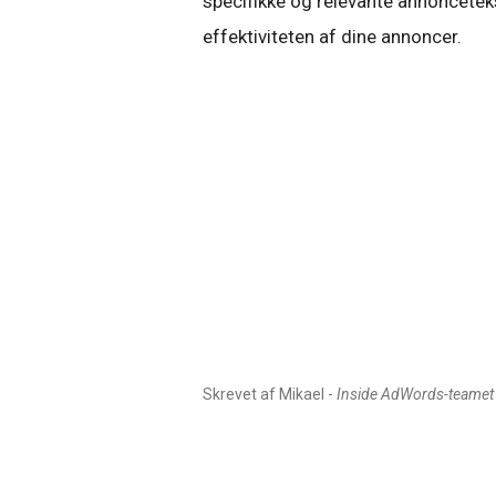
specifikke og relevante annoncete
effektiviteten af dine annoncer.
Skrevet af Mikael -
Inside AdWords-teamet