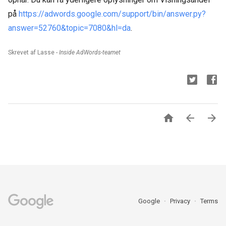
på
https://adwords.google.com/support/bin/answer.py?
answer=52760&topic=7080&hl=da
.
Skrevet af Lasse -
Inside AdWords-teamet



Google
Privacy
Terms